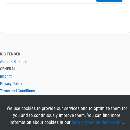
RIB TENDER
About RIB Tender
GENERAL
Imprint
Privacy Policy
Terms and Conditions
CONTACT & HELP
Contact
We use cookies to provide our services and to optimize them for
Help
you and to continuously improve them. You can find more
LANGUAGES
information about cookies in our
data protection declaration
.
Deutsch